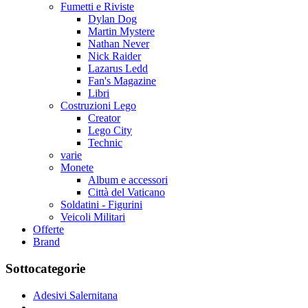
Fumetti e Riviste
Dylan Dog
Martin Mystere
Nathan Never
Nick Raider
Lazarus Ledd
Fan's Magazine
Libri
Costruzioni Lego
Creator
Lego City
Technic
varie
Monete
Album e accessori
Città del Vaticano
Soldatini - Figurini
Veicoli Militari
Offerte
Brand
Sottocategorie
Adesivi Salernitana