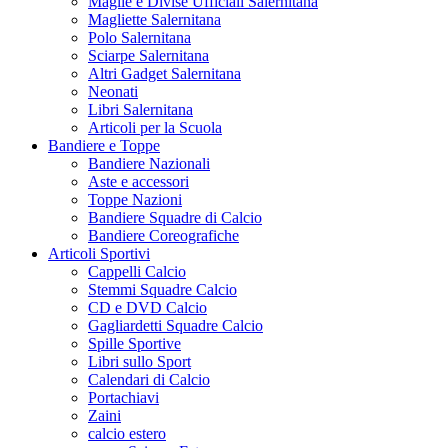
Maglie e Divise Ufficiali Salernitana
Magliette Salernitana
Polo Salernitana
Sciarpe Salernitana
Altri Gadget Salernitana
Neonati
Libri Salernitana
Articoli per la Scuola
Bandiere e Toppe
Bandiere Nazionali
Aste e accessori
Toppe Nazioni
Bandiere Squadre di Calcio
Bandiere Coreografiche
Articoli Sportivi
Cappelli Calcio
Stemmi Squadre Calcio
CD e DVD Calcio
Gagliardetti Squadre Calcio
Spille Sportive
Libri sullo Sport
Calendari di Calcio
Portachiavi
Zaini
calcio estero