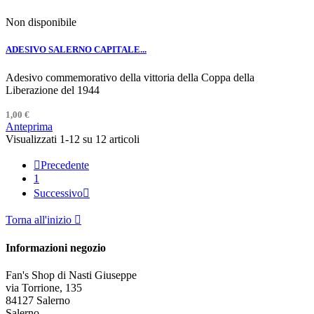
Non disponibile
ADESIVO SALERNO CAPITALE...
Adesivo commemorativo della vittoria della Coppa della
Liberazione del 1944
1,00 €
Anteprima
Visualizzati 1-12 su 12 articoli

Precedente
1
Successivo

Torna all'inizio

Informazioni negozio
Fan's Shop di Nasti Giuseppe
via Torrione, 135
84127 Salerno
Salerno