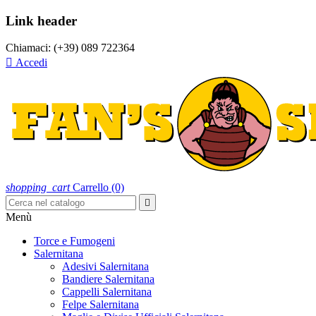
Link header
Chiamaci:
(+39) 089 722364

Accedi
shopping_cart
Carrello
(0)

Menù
Torce e Fumogeni
Salernitana
Adesivi Salernitana
Bandiere Salernitana
Cappelli Salernitana
Felpe Salernitana