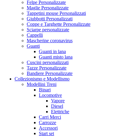
Felpe Personalizzate
Maglie Personalizzate
Tappetini mouse Personalizzati
Giubbotti Personalizzati
Coppe e Targhette Personalizzate
Sciarpe personalizzate
Cappelli
Mascherine coronavirus
Guanti
Guanti in lana
Guanti misto lana
Cuscini personalizzati
Tazze Personalizzate
Bandiere Personalizzate
Collezionismo e Modellismo
Modellini Treni
Binari
Locomotive
Vapore
Diesel
Elettriche
Carri Merci
Carrozze
Accessori
Start set