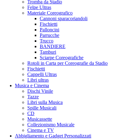
Tromba da Stadio
Felpe Ultras
Materiale Coreografico
Cannoni sparacoriandoli
Fischietti
Palloncini
Parrucche
Trucco
BANDIERE
Tamburi
Sciarpe Coreografiche
Rotoli in Carta per Coreografie da Stadio
Fischietti
Cappelli Ultras
Libri ultras
Musica e Cinema
Dischi Vinile
Tazze
Libri sulla Musica
Spille Musicali
CD
Musicassette
Collezionismo Musicale
Cinema e TV
Abbigliamento e Gadget Personalizzati