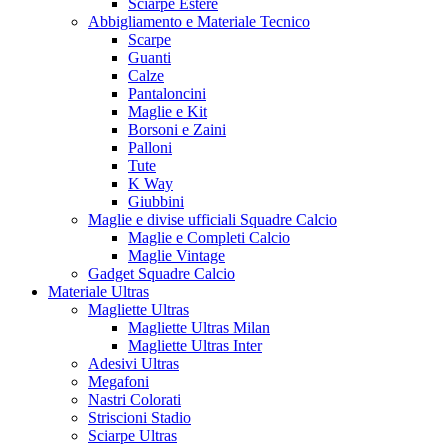
Sciarpe Estere
Abbigliamento e Materiale Tecnico
Scarpe
Guanti
Calze
Pantaloncini
Maglie e Kit
Borsoni e Zaini
Palloni
Tute
K Way
Giubbini
Maglie e divise ufficiali Squadre Calcio
Maglie e Completi Calcio
Maglie Vintage
Gadget Squadre Calcio
Materiale Ultras
Magliette Ultras
Magliette Ultras Milan
Magliette Ultras Inter
Adesivi Ultras
Megafoni
Nastri Colorati
Striscioni Stadio
Sciarpe Ultras