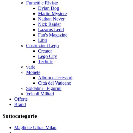
Fumetti e Riviste
Dylan Dog
Martin Mystere
Nathan Never
Nick Raider
Lazarus Ledd
Fan's Magazine
Libri
Costruzioni Lego
Creator
Lego City
Technic
varie
Monete
Album e accessori
Città del Vaticano
Soldatini - Figurini
Veicoli Militari
Offerte
Brand
Sottocategorie
Magliette Ultras Milan