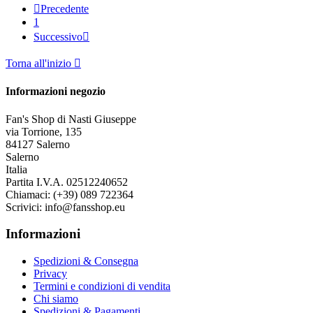

Precedente
1
Successivo

Torna all'inizio

Informazioni negozio
Fan's Shop di Nasti Giuseppe
via Torrione, 135
84127 Salerno
Salerno
Italia
Partita I.V.A. 02512240652
Chiamaci:
(+39) 089 722364
Scrivici:
info@fansshop.eu
Informazioni
Spedizioni & Consegna
Privacy
Termini e condizioni di vendita
Chi siamo
Spedizioni & Pagamenti