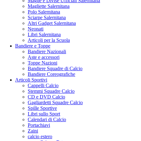
Maglie e Divise Ufficiali Salernitana
Magliette Salernitana
Polo Salernitana
Sciarpe Salernitana
Altri Gadget Salernitana
Neonati
Libri Salernitana
Articoli per la Scuola
Bandiere e Toppe
Bandiere Nazionali
Aste e accessori
Toppe Nazioni
Bandiere Squadre di Calcio
Bandiere Coreografiche
Articoli Sportivi
Cappelli Calcio
Stemmi Squadre Calcio
CD e DVD Calcio
Gagliardetti Squadre Calcio
Spille Sportive
Libri sullo Sport
Calendari di Calcio
Portachiavi
Zaini
calcio estero