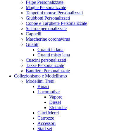
Felpe Personalizzate
Maglie Personalizzate
Tappetini mouse Personalizzati
Giubbotti Personalizzati
Coppe e Targhette Personalizzate
Sciarpe personalizzate
Cappelli
Mascherine coronavirus
Guanti
Guanti in lana
Guanti misto lana
Cuscini personalizzati
Tazze Personalizzate
Bandiere Personalizzate
Collezionismo e Modellismo
Modellini Treni
Binari
Locomotive
Vapore
Diesel
Elettriche
Carri Merci
Carrozze
Accessori
Start set