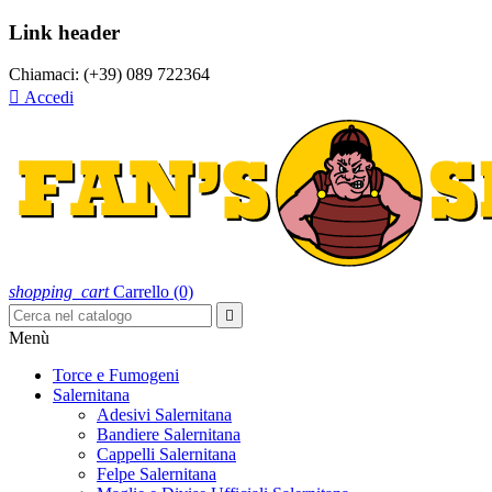
Link header
Chiamaci:
(+39) 089 722364

Accedi
shopping_cart
Carrello
(0)

Menù
Torce e Fumogeni
Salernitana
Adesivi Salernitana
Bandiere Salernitana
Cappelli Salernitana
Felpe Salernitana