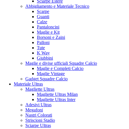
Sciarpe Estere
Abbigliamento e Materiale Tecnico
Scarpe
Guanti
Calze
Pantaloncini
Maglie e Kit
Borsoni e Zaini
Palloni
Tute
K Way
Giubbini
Maglie e divise ufficiali Squadre Calcio
Maglie e Completi Calcio
Maglie Vintage
Gadget Squadre Calcio
Materiale Ultras
Magliette Ultras
Magliette Ultras Milan
Magliette Ultras Inter
Adesivi Ultras
Megafoni
Nastri Colorati
Striscioni Stadio
Sciarpe Ultras