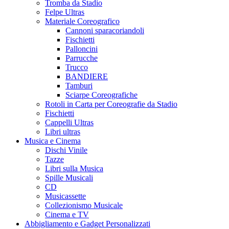
Tromba da Stadio
Felpe Ultras
Materiale Coreografico
Cannoni sparacoriandoli
Fischietti
Palloncini
Parrucche
Trucco
BANDIERE
Tamburi
Sciarpe Coreografiche
Rotoli in Carta per Coreografie da Stadio
Fischietti
Cappelli Ultras
Libri ultras
Musica e Cinema
Dischi Vinile
Tazze
Libri sulla Musica
Spille Musicali
CD
Musicassette
Collezionismo Musicale
Cinema e TV
Abbigliamento e Gadget Personalizzati