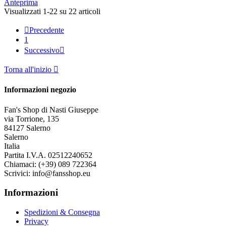
Anteprima
Visualizzati 1-22 su 22 articoli

Precedente
1
Successivo

Torna all'inizio

Informazioni negozio
Fan's Shop di Nasti Giuseppe
via Torrione, 135
84127 Salerno
Salerno
Italia
Partita I.V.A. 02512240652
Chiamaci:
(+39) 089 722364
Scrivici:
info@fansshop.eu
Informazioni
Spedizioni & Consegna
Privacy