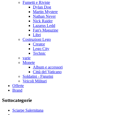
Fumetti e Riviste
Dylan Dog
Martin Mystere
Nathan Never
Nick Raider
Lazarus Ledd
Fan's Magazine
Libri
Costruzioni Lego
Creator
Lego City
Technic
varie
Monete
Album e accessori
Città del Vaticano
Soldatini - Figurini
Veicoli Militari
Offerte
Brand
Sottocategorie
Sciarpe Salernitana