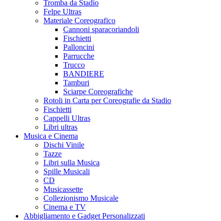
Tromba da Stadio
Felpe Ultras
Materiale Coreografico
Cannoni sparacoriandoli
Fischietti
Palloncini
Parrucche
Trucco
BANDIERE
Tamburi
Sciarpe Coreografiche
Rotoli in Carta per Coreografie da Stadio
Fischietti
Cappelli Ultras
Libri ultras
Musica e Cinema
Dischi Vinile
Tazze
Libri sulla Musica
Spille Musicali
CD
Musicassette
Collezionismo Musicale
Cinema e TV
Abbigliamento e Gadget Personalizzati