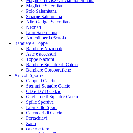
Maglie e Divise Ufficiali Salernitana
Magliette Salernitana
Polo Salernitana
Sciarpe Salernitana
Altri Gadget Salernitana
Neonati
Libri Salernitana
Articoli per la Scuola
Bandiere e Toppe
Bandiere Nazionali
Aste e accessori
Toppe Nazioni
Bandiere Squadre di Calcio
Bandiere Coreografiche
Articoli Sportivi
Cappelli Calcio
Stemmi Squadre Calcio
CD e DVD Calcio
Gagliardetti Squadre Calcio
Spille Sportive
Libri sullo Sport
Calendari di Calcio
Portachiavi
Zaini
calcio estero