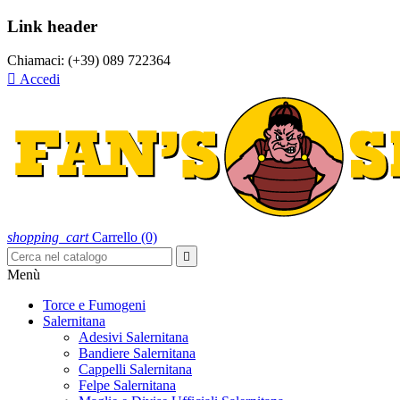
Link header
Chiamaci:
(+39) 089 722364

Accedi
shopping_cart
Carrello
(0)

Menù
Torce e Fumogeni
Salernitana
Adesivi Salernitana
Bandiere Salernitana
Cappelli Salernitana
Felpe Salernitana