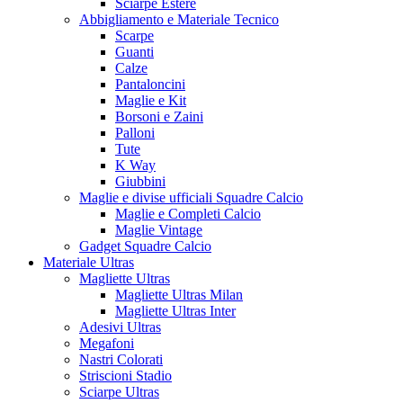
Sciarpe Estere
Abbigliamento e Materiale Tecnico
Scarpe
Guanti
Calze
Pantaloncini
Maglie e Kit
Borsoni e Zaini
Palloni
Tute
K Way
Giubbini
Maglie e divise ufficiali Squadre Calcio
Maglie e Completi Calcio
Maglie Vintage
Gadget Squadre Calcio
Materiale Ultras
Magliette Ultras
Magliette Ultras Milan
Magliette Ultras Inter
Adesivi Ultras
Megafoni
Nastri Colorati
Striscioni Stadio
Sciarpe Ultras