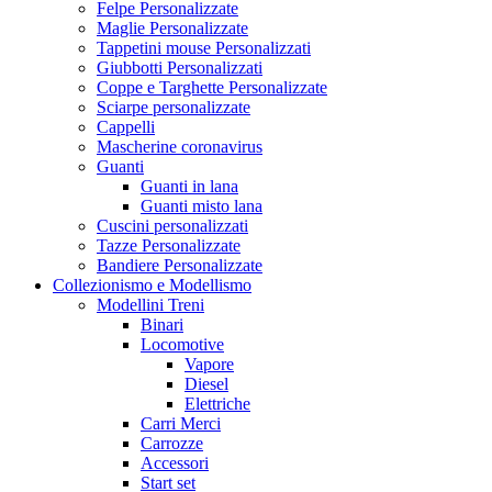
Felpe Personalizzate
Maglie Personalizzate
Tappetini mouse Personalizzati
Giubbotti Personalizzati
Coppe e Targhette Personalizzate
Sciarpe personalizzate
Cappelli
Mascherine coronavirus
Guanti
Guanti in lana
Guanti misto lana
Cuscini personalizzati
Tazze Personalizzate
Bandiere Personalizzate
Collezionismo e Modellismo
Modellini Treni
Binari
Locomotive
Vapore
Diesel
Elettriche
Carri Merci
Carrozze
Accessori
Start set