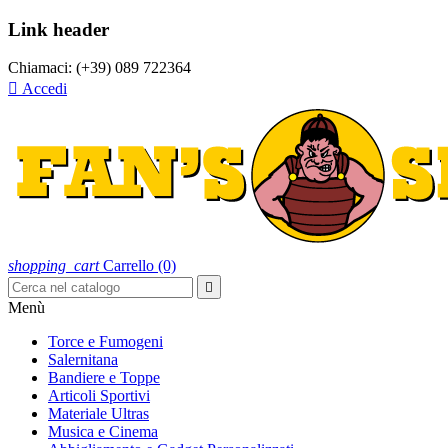
Link header
Chiamaci:
(+39) 089 722364

Accedi
shopping_cart
Carrello
(0)

Menù
Torce e Fumogeni
Salernitana
Bandiere e Toppe
Articoli Sportivi
Materiale Ultras
Musica e Cinema