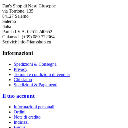
Fan's Shop di Nasti Giuseppe
via Torrione, 135
84127 Salerno
Salerno
Italia
Partita I.V.A. 02512240652
Chiamaci:
(+39) 089 722364
Scrivici:
info@fansshop.eu
Informazioni
Spedizioni & Consegna
Privacy
Termini e condizioni di vendita
Chi siamo
Spedizioni & Pagamenti
Il tuo account
Informazioni personali
Ordini
Note di credito
Indirizzi
Buoni