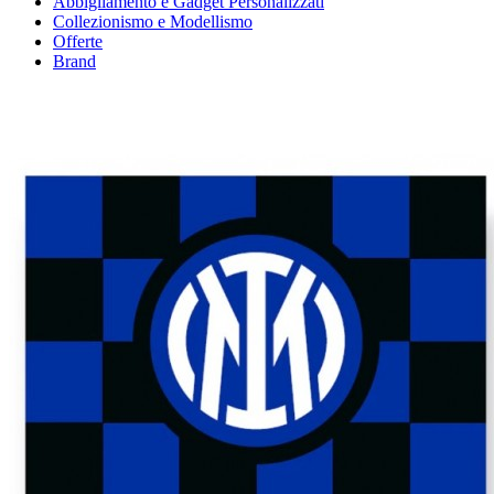
Abbigliamento e Gadget Personalizzati
Collezionismo e Modellismo
Offerte
Brand