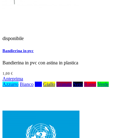
disponibile
Bandierina in pvc
Bandierina in pvc con astina in plastica
1,00 €
Anteprima
Azzurro
Bianco
Blu
Giallo
Granata
Nero
Rosso
Verde