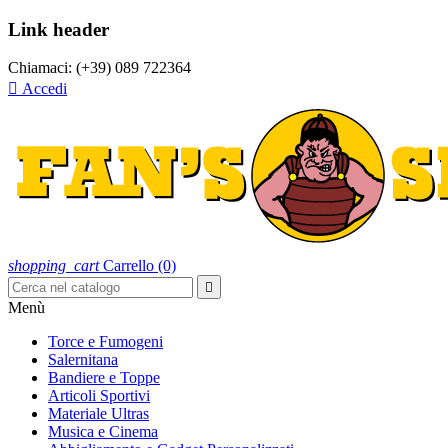
Link header
Chiamaci:
(+39) 089 722364

Accedi
shopping_cart
Carrello
(0)

Menù
Torce e Fumogeni
Salernitana
Bandiere e Toppe
Articoli Sportivi
Materiale Ultras
Musica e Cinema