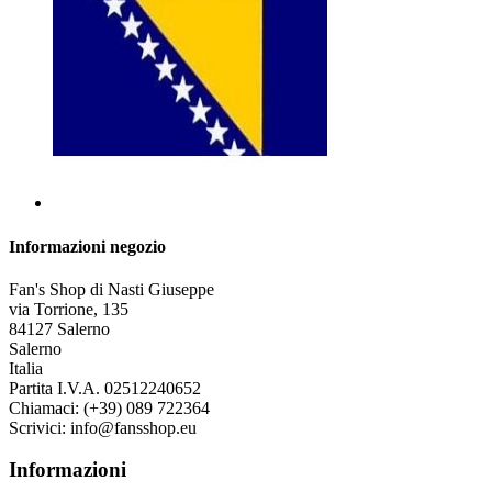
Informazioni negozio
Fan's Shop di Nasti Giuseppe
via Torrione, 135
84127 Salerno
Salerno
Italia
Partita I.V.A. 02512240652
Chiamaci:
(+39) 089 722364
Scrivici:
info@fansshop.eu
Informazioni