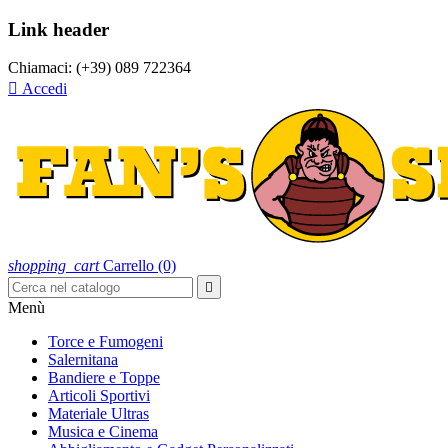
Link header
Chiamaci:
(+39) 089 722364

Accedi
shopping_cart
Carrello
(0)

Menù
Torce e Fumogeni
Salernitana
Bandiere e Toppe
Articoli Sportivi
Materiale Ultras
Musica e Cinema