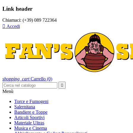
Link header
Chiamaci:
(+39) 089 722364

Accedi
shopping_cart
Carrello
(0)

Menù
Torce e Fumogeni
Salernitana
Bandiere e Toppe
Articoli Sportivi
Materiale Ultras
Musica e Cinema