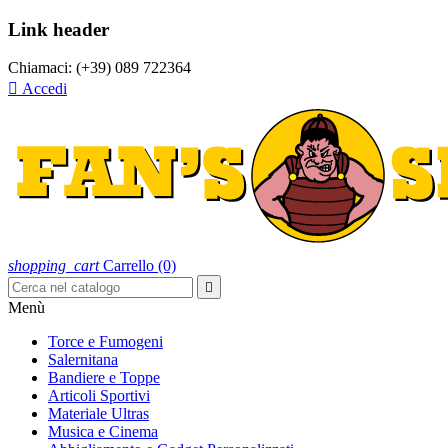
Link header
Chiamaci:
(+39) 089 722364

Accedi
shopping_cart
Carrello
(0)

Menù
Torce e Fumogeni
Salernitana
Bandiere e Toppe
Articoli Sportivi
Materiale Ultras
Musica e Cinema