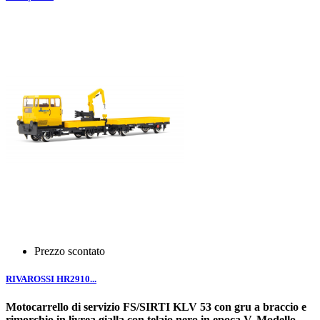
Prezzo scontato
RIVAROSSI HR2910...
Motocarrello di servizio FS/SIRTI KLV 53 con gru a braccio e
rimorchio in livrea gialla con telaio nero in epoca V. Modello