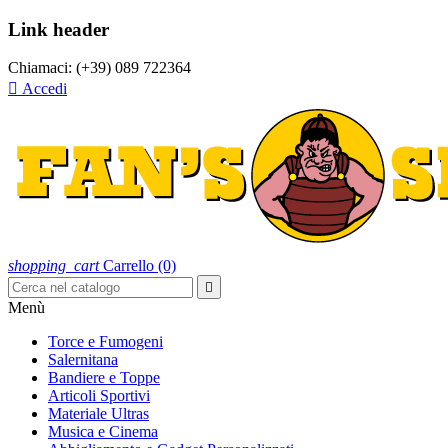
Link header
Chiamaci:
(+39) 089 722364

Accedi
shopping_cart
Carrello
(0)

Menù
Torce e Fumogeni
Salernitana
Bandiere e Toppe
Articoli Sportivi
Materiale Ultras
Musica e Cinema