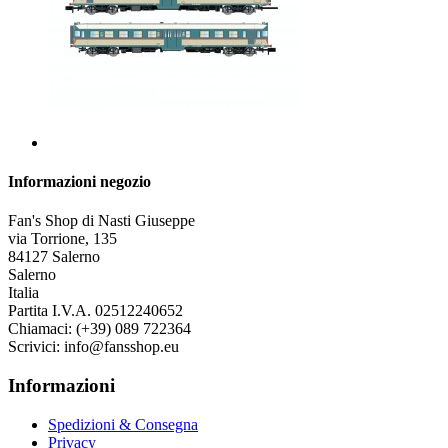
Informazioni negozio
Fan's Shop di Nasti Giuseppe
via Torrione, 135
84127 Salerno
Salerno
Italia
Partita I.V.A. 02512240652
Chiamaci:
(+39) 089 722364
Scrivici:
info@fansshop.eu
Informazioni
Spedizioni & Consegna
Privacy