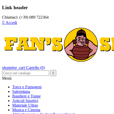
Link header
Chiamaci:
(+39) 089 722364

Accedi
shopping_cart
Carrello
(0)

Menù
Torce e Fumogeni
Salernitana
Bandiere e Toppe
Articoli Sportivi
Materiale Ultras
Musica e Cinema