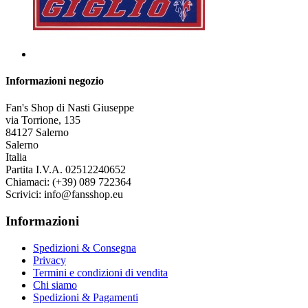
Informazioni negozio
Fan's Shop di Nasti Giuseppe
via Torrione, 135
84127 Salerno
Salerno
Italia
Partita I.V.A. 02512240652
Chiamaci:
(+39) 089 722364
Scrivici:
info@fansshop.eu
Informazioni
Spedizioni & Consegna
Privacy
Termini e condizioni di vendita
Chi siamo
Spedizioni & Pagamenti