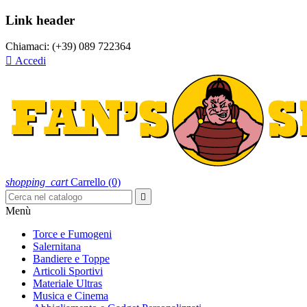
Link header
Chiamaci:
(+39) 089 722364

Accedi
shopping_cart
Carrello
(0)

Menù
Torce e Fumogeni
Salernitana
Bandiere e Toppe
Articoli Sportivi
Materiale Ultras
Musica e Cinema