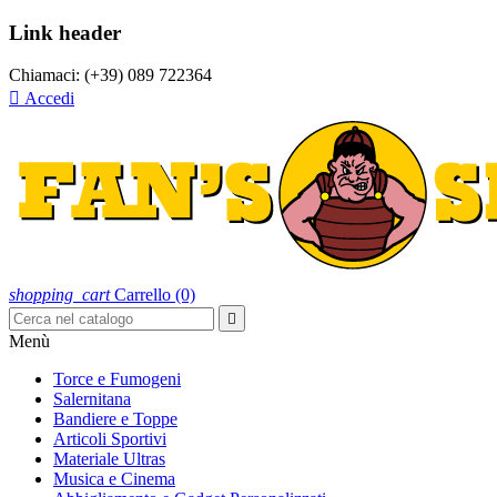
Link header
Chiamaci:
(+39) 089 722364

Accedi
shopping_cart
Carrello
(0)

Menù
Torce e Fumogeni
Salernitana
Bandiere e Toppe
Articoli Sportivi
Materiale Ultras
Musica e Cinema