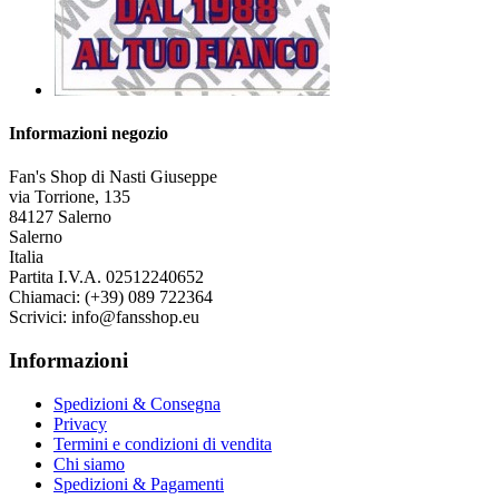
Informazioni negozio
Fan's Shop di Nasti Giuseppe
via Torrione, 135
84127 Salerno
Salerno
Italia
Partita I.V.A. 02512240652
Chiamaci:
(+39) 089 722364
Scrivici:
info@fansshop.eu
Informazioni
Spedizioni & Consegna
Privacy
Termini e condizioni di vendita
Chi siamo
Spedizioni & Pagamenti