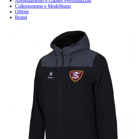
Abbigliamento e Gadget Personalizzati
Collezionismo e Modellismo
Offerte
Brand