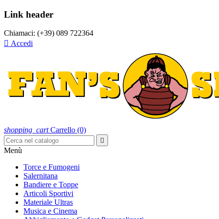
Link header
Chiamaci:
(+39) 089 722364

Accedi
shopping_cart
Carrello
(0)

Menù
Torce e Fumogeni
Salernitana
Bandiere e Toppe
Articoli Sportivi
Materiale Ultras
Musica e Cinema