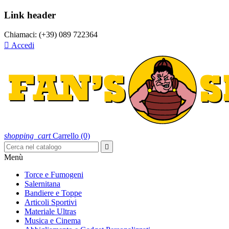
Link header
Chiamaci:
(+39) 089 722364

Accedi
shopping_cart
Carrello
(0)

Menù
Torce e Fumogeni
Salernitana
Bandiere e Toppe
Articoli Sportivi
Materiale Ultras
Musica e Cinema