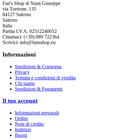
Fan's Shop di Nasti Giuseppe
via Torrione, 135
84127 Salerno
Salerno
Italia
Partita I.V.A. 02512240652
Chiamaci:
(+39) 089 722364
Scrivici:
info@fansshop.eu
Informazioni
Spedizioni & Consegna
Privacy
Termini e condizioni di vendita
Chi siamo
Spedizioni & Pagamenti
Il tuo account
Informazioni personali
Ordini
Note di credito
Indirizzi
Buoni