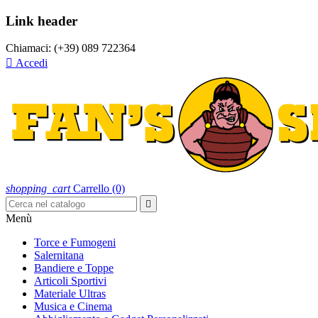
Link header
Chiamaci:
(+39) 089 722364

Accedi
shopping_cart
Carrello
(0)

Menù
Torce e Fumogeni
Salernitana
Bandiere e Toppe
Articoli Sportivi
Materiale Ultras
Musica e Cinema