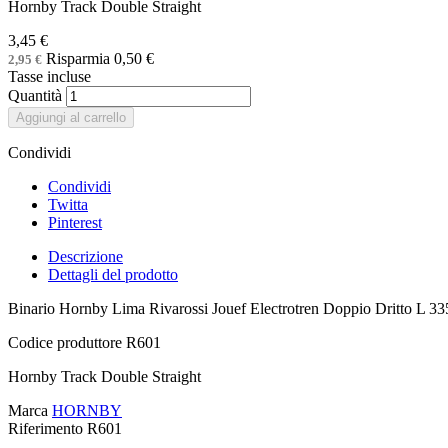
Hornby Track Double Straight
3,45 €
Risparmia 0,50 €
2,95 €
Tasse incluse
Quantità
Aggiungi al carrello
Condividi
Condividi
Twitta
Pinterest
Descrizione
Dettagli del prodotto
Binario Hornby Lima Rivarossi Jouef Electrotren Doppio Dritto L 
Codice produttore R601
Hornby Track Double Straight
Marca
HORNBY
Riferimento
R601