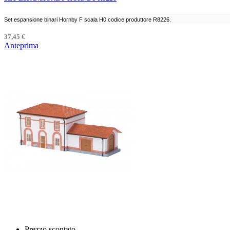
Set espansione binari Hornby F scala H0 codice produttore R8226.
37,45 €
Anteprima
Prezzo scontato