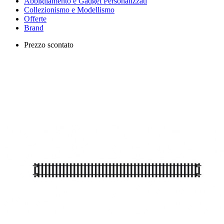
Abbigliamento e Gadget Personalizzati
Collezionismo e Modellismo
Offerte
Brand
Prezzo scontato