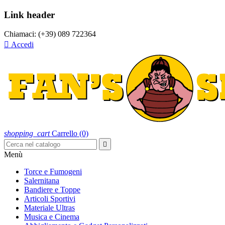
Link header
Chiamaci:
(+39) 089 722364

Accedi
shopping_cart
Carrello
(0)

Menù
Torce e Fumogeni
Salernitana
Bandiere e Toppe
Articoli Sportivi
Materiale Ultras
Musica e Cinema