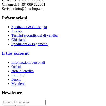
Partita I.V.A. 02512240652
Chiamaci:
(+39) 089 722364
Scrivici:
info@fansshop.eu
Informazioni
Spedizioni & Consegna
Privacy
Termini e condizioni di vendita
Chi siamo
Spedizioni & Pagamenti
Il tuo account
Informazioni personali
Ordini
Note di credito
Indirizzi
Buoni
My alerts
Newsletter