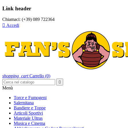
Link header
Chiamaci:
(+39) 089 722364

Accedi
shopping_cart
Carrello
(0)

Menù
Torce e Fumogeni
Salernitana
Bandiere e Toppe
Articoli Sportivi
Materiale Ultras
Musica e Cinema