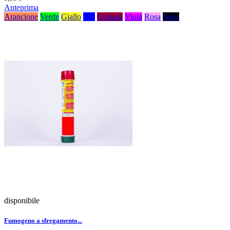
Anteprima
Arancione
Verde
Giallo
Blu
Granata
Viola
Rosa
Nero
disponibile
Fumogeno a sfregamento...