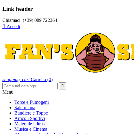
Link header
Chiamaci:
(+39) 089 722364

Accedi
shopping_cart
Carrello
(0)

Menù
Torce e Fumogeni
Salernitana
Bandiere e Toppe
Articoli Sportivi
Materiale Ultras
Musica e Cinema