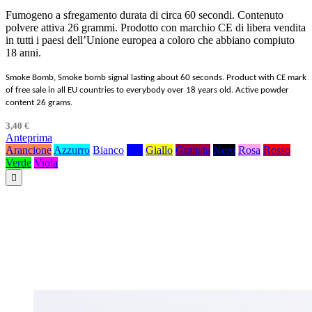
Fumogeno a sfregamento durata di circa 60 secondi. Contenuto
polvere attiva 26 grammi. Prodotto con marchio CE di libera vendita
in tutti i paesi dell’Unione europea a coloro che abbiano compiuto
18 anni.
Smoke Bomb, Smoke bomb signal lasting about 60 seconds. Product with CE mark
of free sale in all EU countries to everybody over 18 years old. Active powder
content 26 grams.
3,40 €
Anteprima
Arancione
Azzurro
Bianco
Blu
Giallo
Granata
Nero
Rosa
Rosso
Verde
Viola
