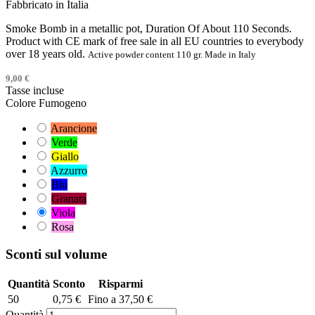
Fabbricato in Italia
Smoke Bomb in a metallic pot, Duration Of About 110 Seconds.
Product with CE mark of free sale in all EU countries to everybody
over 18 years old.
Active powder content 110 gr. Made in Italy
9,00 €
Tasse incluse
Colore Fumogeno
Arancione
Verde
Giallo
Azzurro
Blu
Granata
Viola
Rosa
Sconti sul volume
Quantità
Sconto
Risparmi
50
0,75 €
Fino a 37,50 €
Quantità