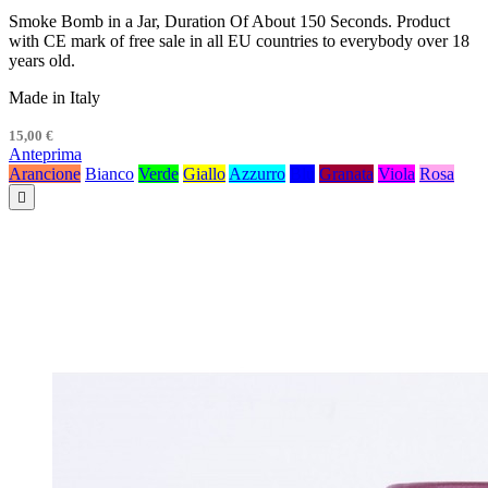
Smoke Bomb in a Jar, Duration Of About 150 Seconds. Product
with CE mark of free sale in all EU countries to everybody over 18
years old.
Made in Italy
15,00 €
Anteprima
Arancione
Bianco
Verde
Giallo
Azzurro
Blu
Granata
Viola
Rosa
