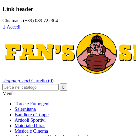
Link header
Chiamaci:
(+39) 089 722364

Accedi
shopping_cart
Carrello
(0)

Menù
Torce e Fumogeni
Salernitana
Bandiere e Toppe
Articoli Sportivi
Materiale Ultras
Musica e Cinema