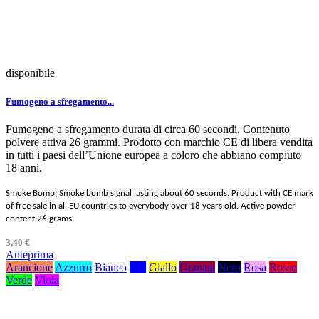
disponibile
Fumogeno a sfregamento...
Fumogeno a sfregamento durata di circa 60 secondi. Contenuto
polvere attiva 26 grammi. Prodotto con marchio CE di libera vendita
in tutti i paesi dell’Unione europea a coloro che abbiano compiuto
18 anni.
Smoke Bomb, Smoke bomb signal lasting about 60 seconds. Product with CE mark
of free sale in all EU countries to everybody over 18 years old. Active powder
content 26 grams.
3,40 €
Anteprima
Arancione
Azzurro
Bianco
Blu
Giallo
Granata
Nero
Rosa
Rosso
Verde
Viola