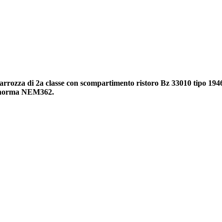
carrozza di 2a classe con scompartimento ristoro Bz 33010 tipo 1946
i a norma NEM362.