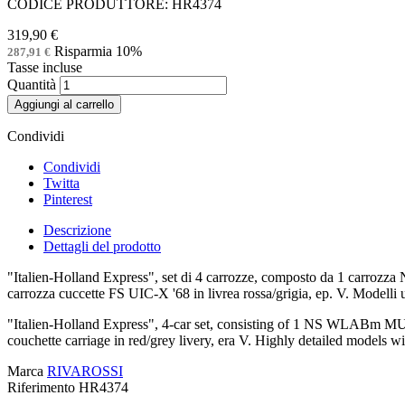
CODICE PRODUTTORE: HR4374
319,90 €
Risparmia 10%
287,91 €
Tasse incluse
Quantità
Aggiungi al carrello
Condividi
Condividi
Twitta
Pinterest
Descrizione
Dettagli del prodotto
"Italien-Holland Express", set di 4 carrozze, composto da 1 carrozz
carrozza cuccette FS UIC-X '68 in livrea rossa/grigia, ep. V. Modelli 
"Italien-Holland Express", 4-car set, consisting of 1 NS WLABm MU c
couchette carriage in red/grey livery, era V. Highly detailed models
Marca
RIVAROSSI
Riferimento
HR4374