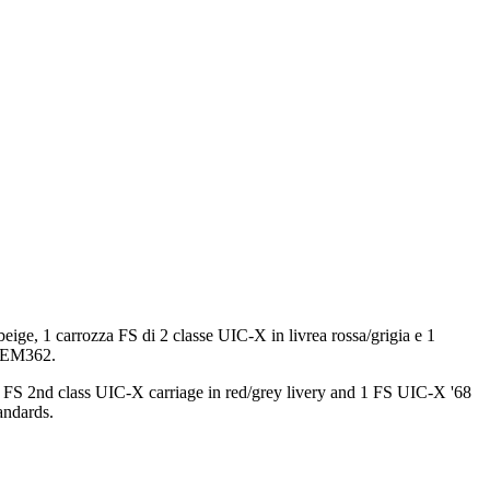
e, 1 carrozza FS di 2 classe UIC-X in livrea rossa/grigia e 1
a NEM362.
 FS 2nd class UIC-X carriage in red/grey livery and 1 FS UIC-X '68
andards.