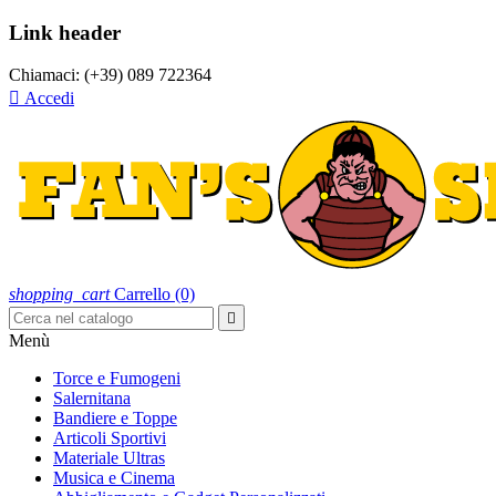
Link header
Chiamaci:
(+39) 089 722364

Accedi
shopping_cart
Carrello
(0)

Menù
Torce e Fumogeni
Salernitana
Bandiere e Toppe
Articoli Sportivi
Materiale Ultras
Musica e Cinema