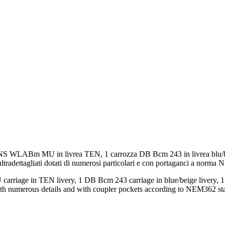
a NS WLABm MU in livrea TEN, 1 carrozza DB Bcm 243 in livrea blu/beig
ultradettagliati dotati di numerosi particolari e con portaganci a norm
arriage in TEN livery, 1 DB Bcm 243 carriage in blue/beige livery, 1
 with numerous details and with coupler pockets according to NEM362 st