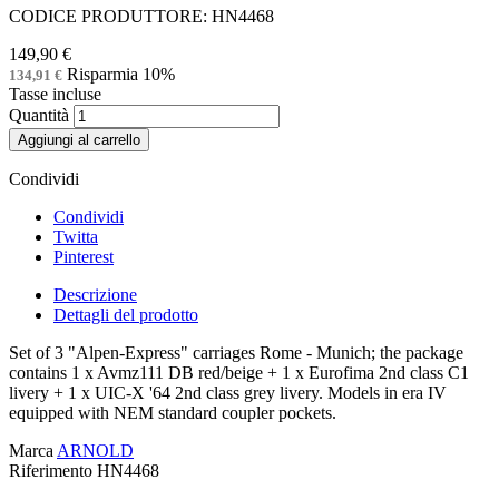
CODICE PRODUTTORE: HN4468
149,90 €
Risparmia 10%
134,91 €
Tasse incluse
Quantità
Aggiungi al carrello
Condividi
Condividi
Twitta
Pinterest
Descrizione
Dettagli del prodotto
Set of 3 "Alpen-Express" carriages Rome - Munich; the package
contains 1 x Avmz111 DB red/beige + 1 x Eurofima 2nd class C1
livery + 1 x UIC-X '64 2nd class grey livery. Models in era IV
equipped with NEM standard coupler pockets.
Marca
ARNOLD
Riferimento
HN4468