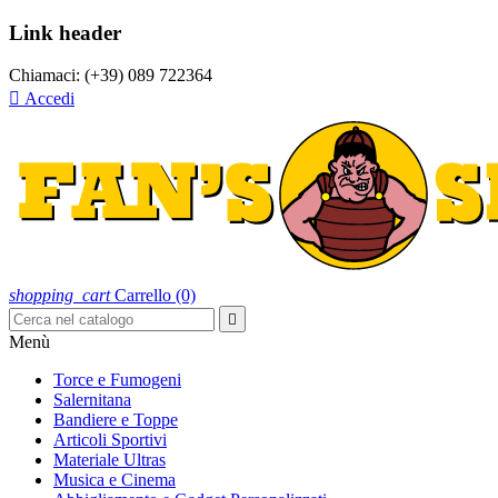
Link header
Chiamaci:
(+39) 089 722364

Accedi
shopping_cart
Carrello
(0)

Menù
Torce e Fumogeni
Salernitana
Bandiere e Toppe
Articoli Sportivi
Materiale Ultras
Musica e Cinema