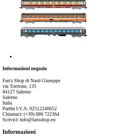
Informazioni negozio
Fan's Shop di Nasti Giuseppe
via Torrione, 135
84127 Salerno
Salerno
Italia
Partita I.V.A. 02512240652
Chiamaci:
(+39) 089 722364
Scrivici:
info@fansshop.eu
Informazioni